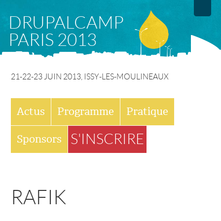
Aller
DRUPALCAMP
au
PARIS 2013
contenu
principal
21-22-23 JUIN 2013, ISSY-LES-MOULINEAUX
M
Actus
Programme
Pratique
E
S'INSCRIRE
Sponsors
N
U
RAFIK
P