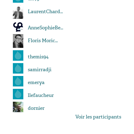
LaurentChard...
AnneSophieBe...
Floris Moric...
themis94
samirradji
emerya
llefaucheur
dornier
Voir les participants