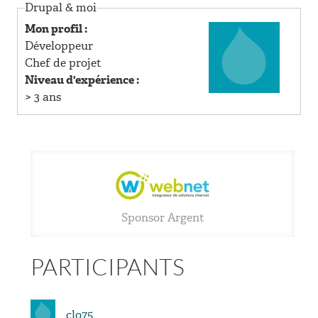
R
Drupal & moi
Mon profil :
I
Développeur
Chef de projet
N
Niveau d'expérience :
> 3 ans
C
I
P
A
Sponsor Argent
L
PARTICIPANTS
clo75