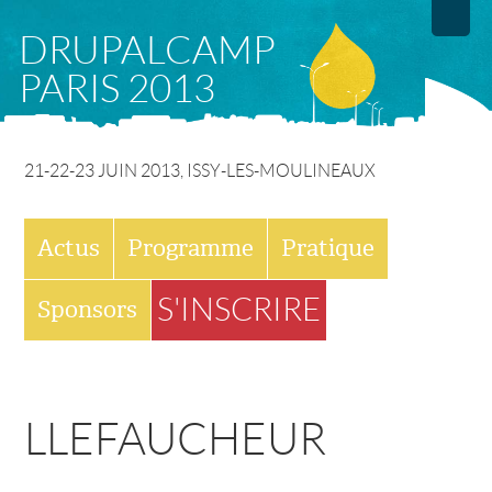
Aller
DRUPALCAMP
au
PARIS 2013
contenu
principal
21-22-23 JUIN 2013, ISSY-LES-MOULINEAUX
M
Actus
Programme
Pratique
E
S'INSCRIRE
Sponsors
N
U
LLEFAUCHEUR
P