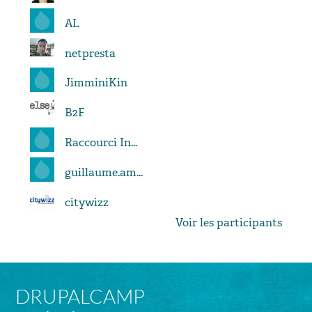
AL
netpresta
JimminiKin
B2F
Raccourci In...
guillaume.am...
citywizz
Voir les participants
DRUPALCAMP