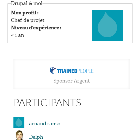
R
Drupal & moi
Mon profil :
I
Chef de projet
Niveau d'expérience :
N
< 1 an
C
I
P
Sponsor Argent
A
PARTICIPANTS
L
arnaud.ranso...
Delph