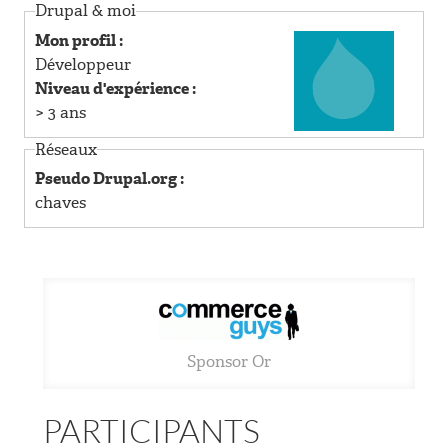
R
Drupal & moi
Mon profil :
I
Développeur
Niveau d'expérience :
N
> 3 ans
Réseaux
C
Pseudo Drupal.org :
I
chaves
P
A
L
Sponsor Or
PARTICIPANTS