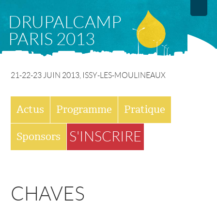
Aller
DRUPALCAMP
au
PARIS 2013
contenu
principal
21-22-23 JUIN 2013, ISSY-LES-MOULINEAUX
M
Actus
Programme
Pratique
E
S'INSCRIRE
Sponsors
N
U
CHAVES
P