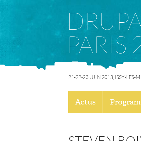
DRUP
PARIS 
21-22-23 JUIN 2013, ISSY-LES
M
Actus
Progra
E
N