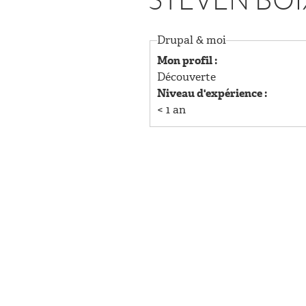
STEVEN BOI
U
P
Drupal & moi
Mon profil :
R
Découverte
Niveau d'expérience :
I
< 1 an
N
C
I
P
A
L