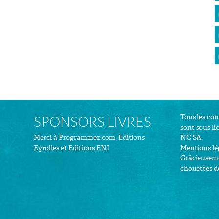
Tous les co
SPONSORS LIVRES
sont sous
li
Merci à
Programmez.com
,
Editions
NC SA
.
Eyrolles
et
Editions ENI
Mentions lé
Grâcieuseme
chouettes d