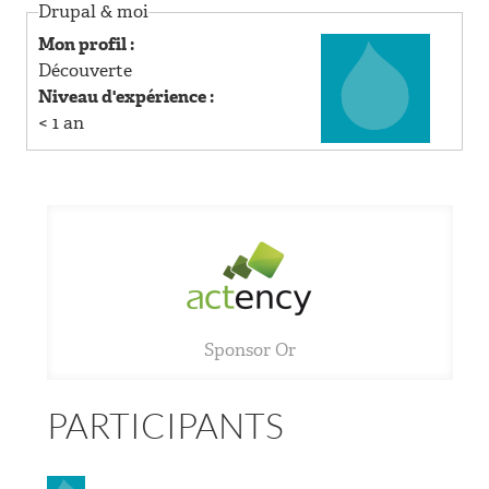
R
Drupal & moi
Mon profil :
I
Découverte
Niveau d'expérience :
N
< 1 an
C
I
P
A
Sponsor Or
L
PARTICIPANTS