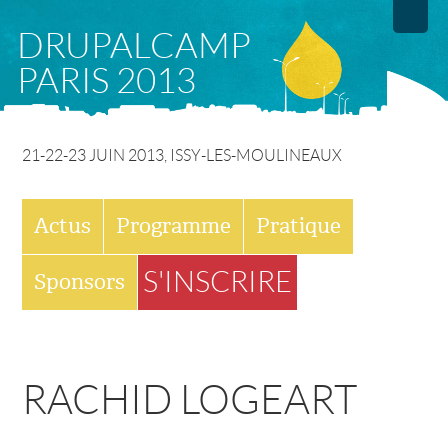
Aller
DRUPALCAMP
au
PARIS 2013
contenu
principal
21-22-23 JUIN 2013, ISSY-LES-MOULINEAUX
M
Actus
Programme
Pratique
E
S'INSCRIRE
Sponsors
N
U
RACHID LOGEART
P