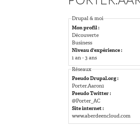
PORTER.AA
U
P
Drupal & moi
Mon profil :
R
Découverte
Business
I
Niveau d'expérience :
1 an - 3 ans
N
Réseaux
C
Pseudo Drupal.org :
Porter.Aaron1
I
Pseudo Twitter :
@Porter_AC
P
Site internet :
www.aberdeencloud.com
A
L