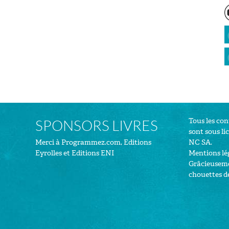
Tous les co
SPONSORS LIVRES
sont sous
li
Merci à
Programmez.com
,
Editions
NC SA
.
Eyrolles
et
Editions ENI
Mentions lé
Grâcieuseme
chouettes d