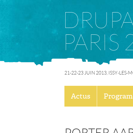
DRUP
PARIS 
21-22-23 JUIN 2013, ISSY-LES
M
Actus
Progra
E
N