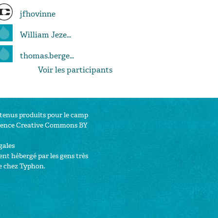
jfhovinne
William Jeze...
thomas.berge...
Voir les participants
ntenus produits pour le camp
cence Creative Commons BY
gales
nt hébergé par les gens très
e chez
Typhon
.