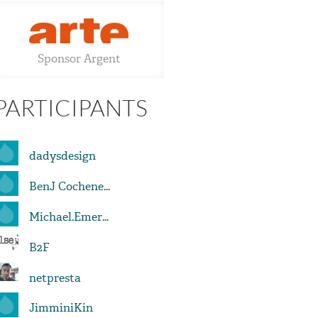
Sponsor Argent
PARTICIPANTS
dadysdesign
BenJ Cochene...
Michael.Emer...
B2F
netpresta
JimminiKin